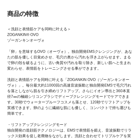
商品の特徴
＜洗顔と表情筋ケアを同時に叶える＞
ZOGANKIN®︎ OVO
​ゾーガンキンオーヴォ
「卵」を意味するOVO（オーヴォ）。独自開発EMSクレンジングが、あな
たの肌を優しく目覚めさせ、毛穴の奥から汚れを浮き上がらせます。まる
で卵の殻を破るように、古い角質や汚れを取り除き、新しい肌へと生まれ
変わらせ、表情筋をトレーニングさせる事ができます。
洗顔と表情筋ケアを同時に叶える「ZOGANKIN OVO（ゾーガンキンオー
ヴォ）」。毎分最大約11000回の高速音波振動と独自開発EMSで毛穴汚れ
を落としながら肌を引き締めリフトアップ。さらにイオン導出と360本直
径7㎜の極細シリコンブラシでディープクレンジングモードでケアできま
す。30秒でウォータープルーフコスメも落とせ、120秒でリフトアップを
実感できます。卵のように繊細な肌にも優しく、コンパクトで持ち運びも
簡単です。
・リフトアップクレンジングモード
独自開発の造顔筋テクノロジーは、EMSで表情筋を鍛え、音波振動でリラ
ックス効果を促し老廃物をながします。洗顔と合わせてトリプルケアを実