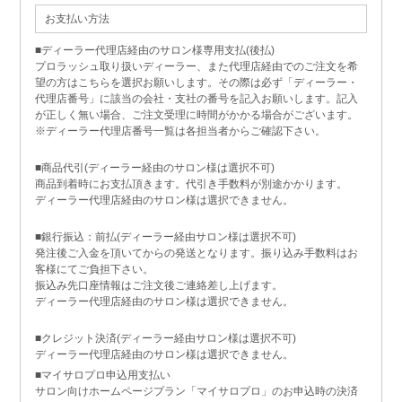
お支払い方法
■ディーラー代理店経由のサロン様専用支払(後払)
プロラッシュ取り扱いディーラー、また代理店経由でのご注文を希
望の方はこちらを選択お願いします。その際は必ず「ディーラー・
代理店番号」に該当の会社・支社の番号を記入お願いします。記入
が正しく無い場合、ご注文受理に時間がかかる場合がございます。
※ディーラー代理店番号一覧は各担当者からご確認下さい。
■商品代引(ディーラー経由のサロン様は選択不可)
商品到着時にお支払頂きます。代引き手数料が別途かかります。
ディーラー代理店経由のサロン様は選択できません。
■銀行振込：前払(ディーラー経由サロン様は選択不可)
発注後ご入金を頂いてからの発送となります。振り込み手数料はお
客様にてご負担下さい。
振込み先口座情報はご注文後ご連絡差し上げます。
ディーラー代理店経由のサロン様は選択できません。
■クレジット決済(ディーラー経由サロン様は選択不可)
ディーラー代理店経由のサロン様は選択できません。
■マイサロプロ申込用支払い
サロン向けホームページプラン「マイサロプロ」のお申込時の決済