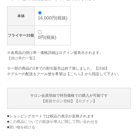
本体
16,000円(税抜)
フライヤー10枚
0円(税抜)
※各商品の掛け率・価格詳細はログイン後表示されます。
【掛け率の一覧】
※一部の商品の1本での割引販売は終了致しました。【
詳細
】
※グルーの配送をクール便を希望は【
こちら
】から指定して下さい。
サロン会員登録で特別価格での購入が可能です
【
新規サロン登録
】【
ログイン
】
■ショッピングカートでは税込の表示が反映されます
■
この商品についての取扱や導入に関して問い合わせる
■
買い物を続ける