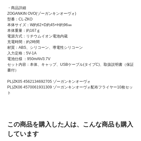
・商品詳細
ZOGANKIN OVO(ゾーガンキンオーヴォ)
型番：CL-ZKO
本体サイズ：W約62×D約45×H約96㎜
本体重量：約167ｇ
電源方式：リチウムイオン電池内蔵
充電時間：約2時間
材質：ABS、シリコーン、導電性シリコーン
入力定格：5V-1A
電池仕様 ：950mAh/3.7V
セット内容：本体、キャップ、USBケーブル(タイプC)、取扱説明書（保証
書付）
PL)ZK05 4562134692705 ゾーガンキンオーヴォ
PL)ZK06 4570061931309 ゾーガンキンオーヴォ配布フライヤー10枚セッ
ト
この商品を購入した人は、こんな商品も購入
しています