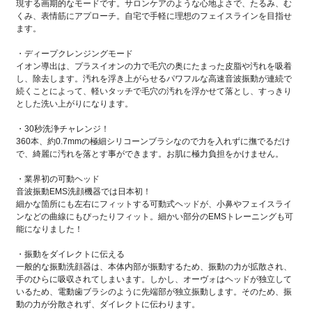
現する画期的なモードです。サロンケアのような心地よさで、たるみ、む
くみ、表情筋にアプローチ。自宅で手軽に理想のフェイスラインを目指せ
ます。
・ディープクレンジングモード
イオン導出は、プラスイオンの力で毛穴の奥にたまった皮脂や汚れを吸着
し、除去します。汚れを浮き上がらせるパワフルな高速音波振動が連続で
続くことによって、軽いタッチで毛穴の汚れを浮かせて落とし、すっきり
とした洗い上がりになります。
・30秒洗浄チャレンジ！
360本、約0.7mmの極細シリコーンブラシなので力を入れずに撫でるだけ
で、綺麗に汚れを落とす事ができます。お肌に極力負担をかけません。
・業界初の可動ヘッド
音波振動EMS洗顔機器では日本初！
細かな箇所にも左右にフィットする可動式ヘッドが、小鼻やフェイスライ
ンなどの曲線にもぴったりフィット。細かい部分のEMSトレーニングも可
能になりました！
・振動をダイレクトに伝える
一般的な振動洗顔器は、本体内部が振動するため、振動の力が拡散され、
手のひらに吸収されてしまいます。しかし、オーヴォはヘッドが独立して
いるため、電動歯ブラシのように先端部が独立振動します。そのため、振
動の力が分散されず、ダイレクトに伝わります。