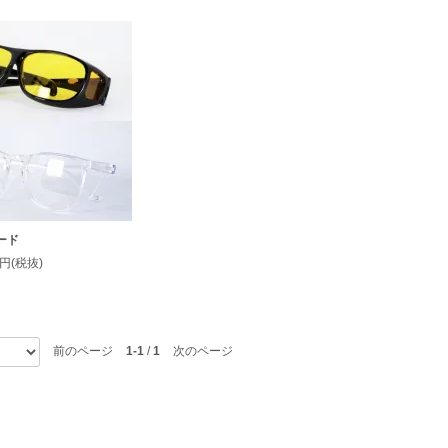
ード
円(税抜)
前のページ
1-1
/
1
次のページ