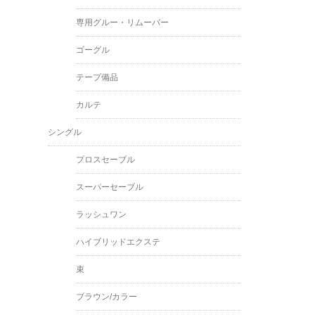
専用グルー・リムーバー
ゴーグル
テープ備品
カルテ
シングル
プロスセーブル
スーパーセーブル
ラッシュワン
ハイブリッドエクステ
束
ブラウン/カラー