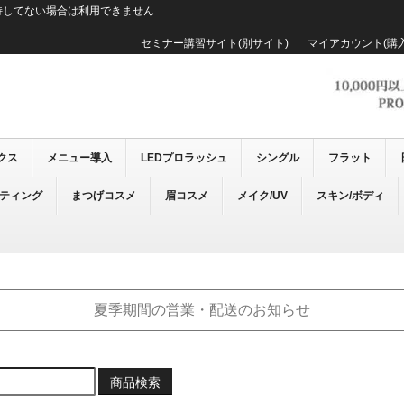
持してない場合は利用できません
セミナー講習サイト(別サイト)
マイアカウント(購
クス
メニュー導入
LEDプロラッシュ
シングル
フラット
ーティング
まつげコスメ
眉コスメ
メイク/UV
スキン/ボディ
夏季期間の営業・配送のお知らせ
商品検索