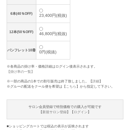
6本(40％OFF)
23,400円(税抜)
12本(50％OFF)
46,800円(税抜)
パンフレット10冊
0円(税抜)
※各商品の掛け率・価格詳細はログイン後表示されます。
【掛け率の一覧】
※一部の商品の1本での割引販売は終了致しました。【
詳細
】
※グルーの配送をクール便を希望は【
こちら
】から指定して下さい。
サロン会員登録で特別価格での購入が可能です
【
新規サロン登録
】【
ログイン
】
■ショッピングカートでは税込の表示が反映されます