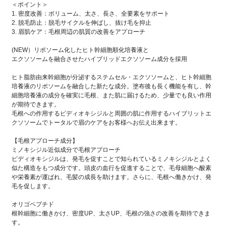
＜ポイント＞
1. 密度改善：ボリューム、太さ、長さ、全要素をサポート
2. 脱毛防止：脱毛サイクルを伸ばし、抜け毛を抑止
3. 眉肌ケア：毛根周辺の肌質の改善をアプローチ
(NEW）リポソーム化したヒト幹細胞順化培養液と
エクソソームを融合させたハイブリッドエクソソーム成分を採用
ヒト脂肪由来幹細胞が分泌するステムセル・エクソソームと、ヒト幹細胞
培養液のリポソームを融合した新たな成分。塗布後も長く機能を有し、幹
細胞培養液の成分を確実に毛根、また肌に届けるため、少量でも良い作用
が期待できます。
毛根への作用するピディオキシジルと周囲の肌に作用するハイブリットエ
クソソームでトータルで眉のケアをお客様へお伝え出来ます。
【毛根アプローチ成分】
ミノキシジル近似成分で毛根アプローチ
ピディオキシジルは、発毛を促すことで知られているミノキシジルとよく
似た構造をもつ成分です。頭皮の血行を促進することで、毛母細胞へ酸素
や栄養素が運ばれ、毛髪の成長を助けます。さらに、毛根へ働きかけ、発
毛を促します。
オリゴペプチド
根幹細胞に働きかけ、密度UP、太さUP、毛根の強さの改善を期待できま
す。