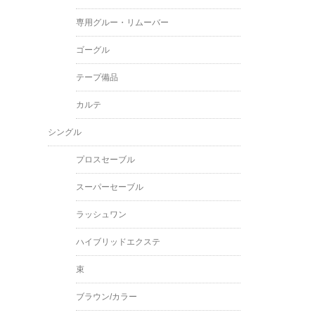
専用グルー・リムーバー
ゴーグル
テープ備品
カルテ
シングル
プロスセーブル
スーパーセーブル
ラッシュワン
ハイブリッドエクステ
束
ブラウン/カラー