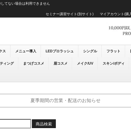
持してない場合は利用できません
セミナー講習サイト(別サイト)
マイアカウント(購
クス
メニュー導入
LEDプロラッシュ
シングル
フラット
ーティング
まつげコスメ
眉コスメ
メイク/UV
スキン/ボディ
夏季期間の営業・配送のお知らせ
商品検索