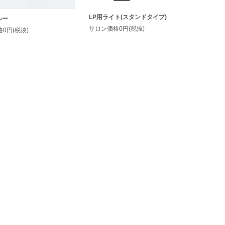
LP用ライト(スタンドタイプ)
ルー
サロン価格0円(税抜)
0円(税抜)