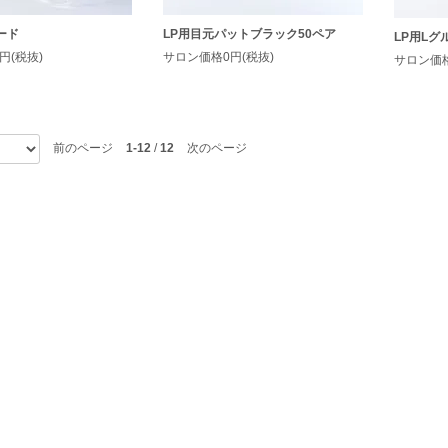
ード
LP用目元パットブラック50ペア
LP用Lグ
円(税抜)
サロン価格0円(税抜)
サロン価格
前のページ
1-12
/
12
次のページ