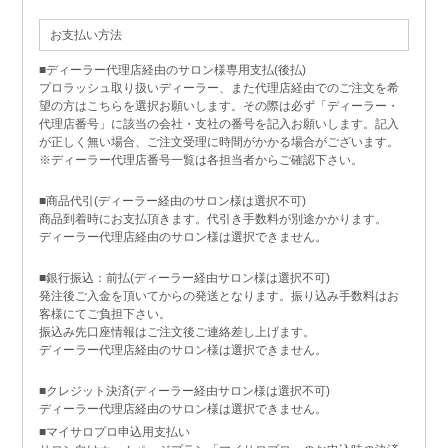
お支払い方法
■ディーラー代理店経由のサロン様専用支払(後払)
プロラッシュ取り扱いディーラー、また代理店経由でのご注文を希
望の方はこちらを選択お願いします。その際は必ず「ディーラー・
代理店番号」に該当の会社・支社の番号を記入お願いします。記入
が正しく無い場合、ご注文受理に時間がかかる場合がございます。
※ディーラー代理店番号一覧は各担当者からご確認下さい。
■商品代引(ディーラー経由のサロン様は選択不可)
商品到着時にお支払頂きます。代引き手数料が別途かかります。
ディーラー代理店経由のサロン様は選択できません。
■銀行振込：前払(ディーラー経由サロン様は選択不可)
発注後ご入金を頂いてからの発送となります。振り込み手数料はお
客様にてご負担下さい。
振込み先口座情報はご注文後ご連絡差し上げます。
ディーラー代理店経由のサロン様は選択できません。
■クレジット決済(ディーラー経由サロン様は選択不可)
ディーラー代理店経由のサロン様は選択できません。
■マイサロプロ申込用支払い