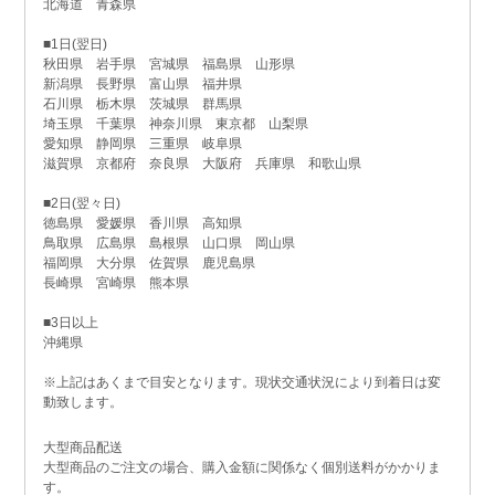
北海道 青森県
■1日(翌日)
秋田県 岩手県 宮城県 福島県 山形県
新潟県 長野県 富山県 福井県
石川県 栃木県 茨城県 群馬県
埼玉県 千葉県 神奈川県 東京都 山梨県
愛知県 静岡県 三重県 岐阜県
滋賀県 京都府 奈良県 大阪府 兵庫県 和歌山県
■2日(翌々日)
徳島県 愛媛県 香川県 高知県
鳥取県 広島県 島根県 山口県 岡山県
福岡県 大分県 佐賀県 鹿児島県
長崎県 宮崎県 熊本県
■3日以上
沖縄県
※上記はあくまで目安となります。現状交通状況により到着日は変
動致します。
大型商品配送
大型商品のご注文の場合、購入金額に関係なく個別送料がかかりま
す。