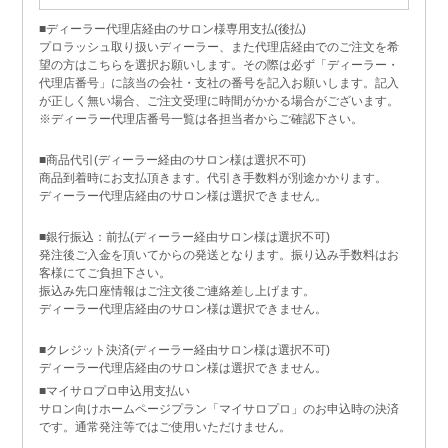
■ディーラー代理店経由のサロン様専用支払(後払)
プロラッシュ取り扱いディーラー、また代理店経由でのご注文を希
望の方はこちらを選択お願いします。その際は必ず「ディーラー・
代理店番号」に該当の会社・支社の番号を記入お願いします。記入
が正しく無い場合、ご注文受理に時間がかかる場合がございます。
※ディーラー代理店番号一覧は各担当者からご確認下さい。
■商品代引(ディーラー経由のサロン様は選択不可)
商品到着時にお支払頂きます。代引き手数料が別途かかります。
ディーラー代理店経由のサロン様は選択できません。
■銀行振込：前払(ディーラー経由サロン様は選択不可)
発注後ご入金を頂いてからの発送となります。振り込み手数料はお
客様にてご負担下さい。
振込み先口座情報はご注文後ご連絡差し上げます。
ディーラー代理店経由のサロン様は選択できません。
■クレジット決済(ディーラー経由サロン様は選択不可)
ディーラー代理店経由のサロン様は選択できません。
■マイサロプロ申込用支払い
サロン向けホームページプラン「マイサロプロ」のお申込時の決済
です。通常発注等ではご使用いただけません。