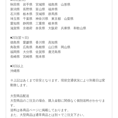
秋田県 岩手県 宮城県 福島県 山形県
新潟県 長野県 富山県 福井県
石川県 栃木県 茨城県 群馬県
埼玉県 千葉県 神奈川県 東京都 山梨県
愛知県 静岡県 三重県 岐阜県
滋賀県 京都府 奈良県 大阪府 兵庫県 和歌山県
■2日(翌々日)
徳島県 愛媛県 香川県 高知県
鳥取県 広島県 島根県 山口県 岡山県
福岡県 大分県 佐賀県 鹿児島県
長崎県 宮崎県 熊本県
■3日以上
沖縄県
※上記はあくまで目安となります。現状交通状況により到着日は変
動致します。
大型商品配送
大型商品のご注文の場合、購入金額に関係なく個別送料がかかりま
す。
送料は各商品ページに掲載しております。
また、大型商品は通常商品とは別々でご注文下さい。