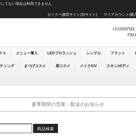
持してない場合は利用できません
セミナー講習サイト(別サイト)
マイアカウント(購
クス
メニュー導入
LEDプロラッシュ
シングル
フラット
ーティング
まつげコスメ
眉コスメ
メイク/UV
スキン/ボディ
夏季期間の営業・配送のお知らせ
商品検索