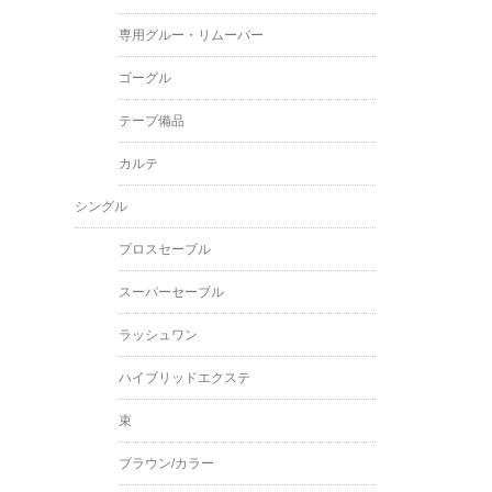
専用グルー・リムーバー
ゴーグル
テープ備品
カルテ
シングル
プロスセーブル
スーパーセーブル
ラッシュワン
ハイブリッドエクステ
束
ブラウン/カラー