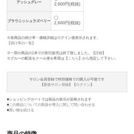
アッシュグレー
2,600円(税抜)
ブラウニッシュラズベリー
2,600円(税抜)
※各商品の掛け率・価格詳細はログイン後表示されます。
【掛け率の一覧】
※一部の商品の1本での割引販売は終了致しました。【
詳細
】
※グルーの配送をクール便を希望は【
こちら
】から指定して下さい。
サロン会員登録で特別価格での購入が可能です
【
新規サロン登録
】【
ログイン
】
■ショッピングカートでは税込の表示が反映されます
■
この商品についての取扱や導入に関して問い合わせる
■
買い物を続ける
商品の特徴