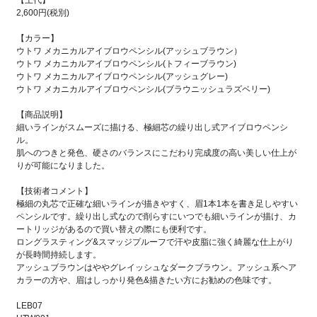
【上代】
2,600円(税別)
【カラー】
ウトワ メカニカルアイブロウペンシル(アッシュブラウン）
ウトワ メカニカルアイブロウペンシル(トフィーブラウン)
ウトワ メカニカルアイブロウペンシル(アッシュグレー)
ウトワ メカニカルアイブロウペンシル(ブラウニッシュラズベリー)
【商品説明】
細いラインがスムーズに描ける、極細芯の繰り出し式アイブロウペンシ
ル。
肌へのつきと発色、硬さのバランスにこだわり完成度の高い美しい仕上が
りが可能になりました。
【技術者コメント】
極細の丸芯で正確な細いラインが描きやすく、眉1本1本を書き足しやすい
ペンシルです。繰り出し式なので削らすにいつでも細いラインが描け、カ
ートリッジがあるので買い替えの際にも便利です。
ロングラスティング&スマッジプルーフで汗や皮脂に強く綺麗な仕上がり
が長時間持続します。
アッシュブラウンはややグレイッシュなダークブラウン。アッシュ系ヘア
カラーの方や、眉はしっかり発色&描きたい方にお勧めの色味です。
LEB07