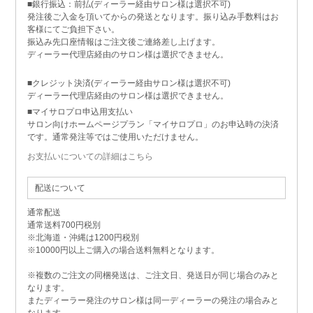
■銀行振込：前払(ディーラー経由サロン様は選択不可)
発注後ご入金を頂いてからの発送となります。振り込み手数料はお
客様にてご負担下さい。
振込み先口座情報はご注文後ご連絡差し上げます。
ディーラー代理店経由のサロン様は選択できません。
■クレジット決済(ディーラー経由サロン様は選択不可)
ディーラー代理店経由のサロン様は選択できません。
■マイサロプロ申込用支払い
サロン向けホームページプラン「マイサロプロ」のお申込時の決済
です。通常発注等ではご使用いただけません。
お支払いについての詳細はこちら
配送について
通常配送
通常送料700円税別
※北海道・沖縄は1200円税別
※10000円以上ご購入の場合送料無料となります。
※複数のご注文の同梱発送は、ご注文日、発送日が同じ場合のみと
なります。
またディーラー発注のサロン様は同一ディーラーの発注の場合みと
なります。