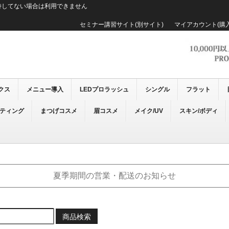
持してない場合は利用できません
セミナー講習サイト(別サイト)
マイアカウント(購
クス
メニュー導入
LEDプロラッシュ
シングル
フラット
ーティング
まつげコスメ
眉コスメ
メイク/UV
スキン/ボディ
夏季期間の営業・配送のお知らせ
商品検索