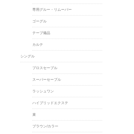
専用グルー・リムーバー
ゴーグル
テープ備品
カルテ
シングル
プロスセーブル
スーパーセーブル
ラッシュワン
ハイブリッドエクステ
束
ブラウン/カラー