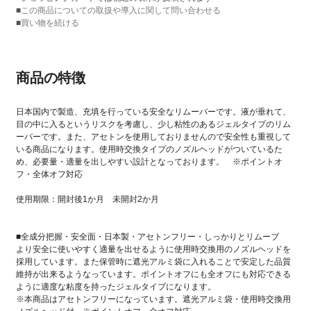
■
この商品についての取扱や導入に関して問い合わせる
■
買い物を続ける
商品の特徴
日本国内で製造、充填を行っている安全なリムーバーです。液が垂れて、
目の中に入るというリスクを考慮し、少し粘性のあるジェルタイプのリム
ーバーです。また、アセトンを使用しておりませんので安全性も重視して
いる商品になります。使用時交換タイプのノズルヘッドがついているた
め、必要量・適量を出しやすい設計となっております。 ※ポイントオ
フ・全体オフ対応
使用期限：開封後1か月 未開封2か月
■全成分把握・安全面・日本製・アセトンフリー・しっかりとリムーブ
より安全に使いやすく適量を出せるように使用時交換用のノズルヘッドを
採用しています。また保管時に遮光アルミ袋に入れることで安定した品質
維持が出来るようなっています。ポイントオフにも全オフにも対応できる
ように適度な粘度を持ったジェルタイプになります。
※本商品はアセトンフリーになっています。遮光アルミ袋・使用時交換用