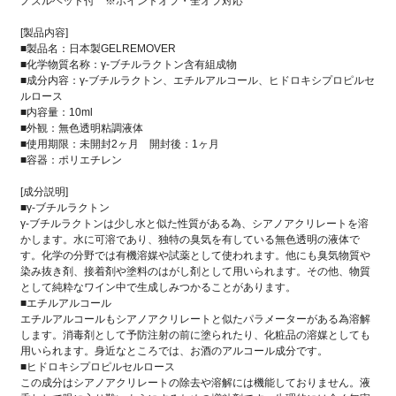
ノズルヘッド付 ※ポイントオフ・全オフ対応
[製品内容]
■製品名：日本製GELREMOVER
■化学物質名称：γ-ブチルラクトン含有組成物
■成分内容：γ-ブチルラクトン、エチルアルコール、ヒドロキシプロピルセ
ルロース
■内容量：10ml
■外観：無色透明粘調液体
■使用期限：未開封2ヶ月 開封後：1ヶ月
■容器：ポリエチレン
[成分説明]
■γ-ブチルラクトン
γ-ブチルラクトンは少し水と似た性質がある為、シアノアクリレートを溶
かします。水に可溶であり、独特の臭気を有している無色透明の液体で
す。化学の分野では有機溶媒や試薬として使われます。他にも臭気物質や
染み抜き剤、接着剤や塗料のはがし剤として用いられます。その他、物質
として純粋なワイン中で生成しみつかることがあります。
■エチルアルコール
エチルアルコールもシアノアクリレートと似たパラメーターがある為溶解
します。消毒剤として予防注射の前に塗られたり、化粧品の溶媒としても
用いられます。身近なところでは、お酒のアルコール成分です。
■ヒドロキシプロピルセルロース
この成分はシアノアクリレートの除去や溶解には機能しておりません。液