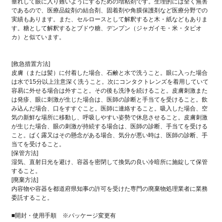
垂れして眼に入り難いようにするための増粘剤です。生理的には全く無害
であるので、医療品錠剤の結合剤、固着剤や角膜保護剤など医療分野での
実績もあります。また、セルロースとして解釈すると木・紙などもありま
す。糖として解釈するとブドウ糖、デンプン（ジャガイモ・米・タピオ
カ）と似ています。
[救急措置方法]
皮膚（または髪）に付着した場合、石鹸と水で洗うこと。眼に入った場合
は水で15分以上注意深く洗うこと。次にコンタクトレンズを着用していて
容易に外せる場合は外すこと。その後も洗浄を続けること。皮膚刺激また
は発疹、眼に刺激が生じた場合は、医師の診断と手当てを受けること。飲
み込んだ場合、口をすすぐこと。医師に連絡すること。吸入した場合、空
気の新鮮な場所に移動し、呼吸しやすい姿勢で休息させること。皮膚刺激
が生じた場合、眼の刺激が持続する場合は、医師の診断、手当てを受ける
こと。ばく露又はその懸念がある場合、気分が悪い時は、医師の診断、手
当てを受けること。
[保管方法]
湿気、直射日光を避け、容器を密閉して換気の良い冷暗所に施錠して保管
すること。
[廃棄方法]
内容物や容器を都道府県知事の許可を受けた専門の廃棄物処理業者に業務
委託すること。
■開封・使用手順 ※パッケージ変更有