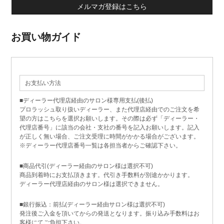
メルマガ登録はこちら
お買い物ガイド
お支払い方法
■ディーラー代理店経由のサロン様専用支払(後払)
プロラッシュ取り扱いディーラー、また代理店経由でのご注文を希
望の方はこちらを選択お願いします。その際は必ず「ディーラー・
代理店番号」に該当の会社・支社の番号を記入お願いします。記入
が正しく無い場合、ご注文受理に時間がかかる場合がございます。
※ディーラー代理店番号一覧は各担当者からご確認下さい。
■商品代引(ディーラー経由のサロン様は選択不可)
商品到着時にお支払頂きます。代引き手数料が別途かかります。
ディーラー代理店経由のサロン様は選択できません。
■銀行振込：前払(ディーラー経由サロン様は選択不可)
発注後ご入金を頂いてからの発送となります。振り込み手数料はお
客様にてご負担下さい。