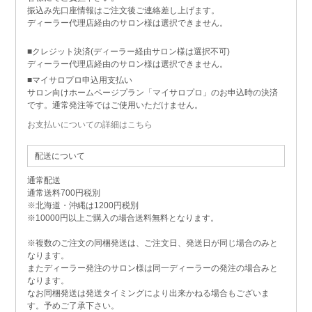
振込み先口座情報はご注文後ご連絡差し上げます。
ディーラー代理店経由のサロン様は選択できません。
■クレジット決済(ディーラー経由サロン様は選択不可)
ディーラー代理店経由のサロン様は選択できません。
■マイサロプロ申込用支払い
サロン向けホームページプラン「マイサロプロ」のお申込時の決済
です。通常発注等ではご使用いただけません。
お支払いについての詳細はこちら
配送について
通常配送
通常送料700円税別
※北海道・沖縄は1200円税別
※10000円以上ご購入の場合送料無料となります。
※複数のご注文の同梱発送は、ご注文日、発送日が同じ場合のみと
なります。
またディーラー発注のサロン様は同一ディーラーの発注の場合みと
なります。
なお同梱発送は発送タイミングにより出来かねる場合もございま
す。予めご了承下さい。