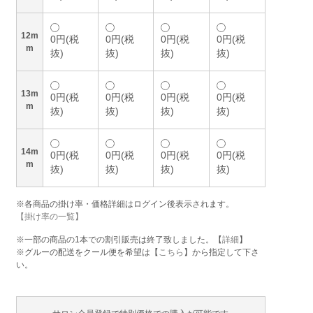
12m
0円(税
0円(税
0円(税
0円(税
m
抜)
抜)
抜)
抜)
13m
0円(税
0円(税
0円(税
0円(税
m
抜)
抜)
抜)
抜)
14m
0円(税
0円(税
0円(税
0円(税
m
抜)
抜)
抜)
抜)
※各商品の掛け率・価格詳細はログイン後表示されます。
【掛け率の一覧】
※一部の商品の1本での割引販売は終了致しました。【
詳細
】
※グルーの配送をクール便を希望は【
こちら
】から指定して下さ
い。