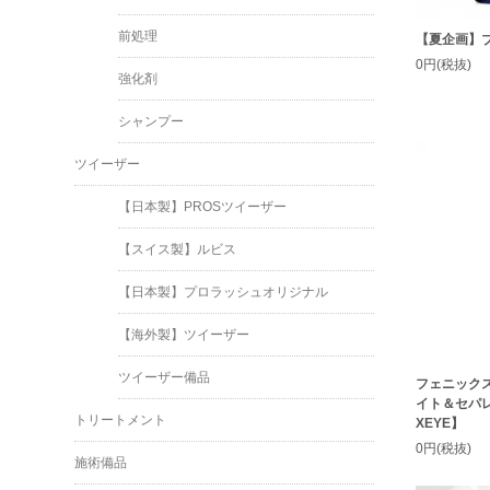
前処理
【夏企画】
0円(税抜)
強化剤
シャンプー
ツイーザー
【日本製】PROSツイーザー
【スイス製】ルビス
【日本製】プロラッシュオリジナル
【海外製】ツイーザー
ツイーザー備品
フェニック
イト＆セパレ
トリートメント
XEYE】
0円(税抜)
施術備品