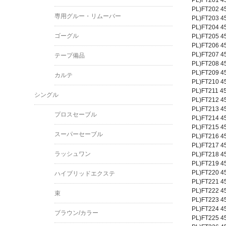
PL)FT202
専用グルー・リムーバー
PL)FT203
PL)FT204
ゴーグル
PL)FT205
PL)FT206
PL)FT207
テープ備品
PL)FT208
PL)FT209
カルテ
PL)FT210
PL)FT211
シングル
PL)FT212
PL)FT213
プロスセーブル
PL)FT214
PL)FT215
スーパーセーブル
PL)FT216
PL)FT217
ラッシュワン
PL)FT218
PL)FT219
PL)FT220
ハイブリッドエクステ
PL)FT221
PL)FT222
束
PL)FT223
PL)FT224
ブラウン/カラー
PL)FT225