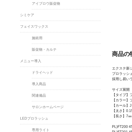
アイブロウ販促物
シミケア
フェイスワックス
施術用
販促物・カルテ
商品の
メニュー導入
エクステ新シリ
ドライヘッド
プロラッシ
採用し易い
導入商品
サイズ展開
【タイプ】
関連備品
【カラー】
【カール】J
サロンホームページ
【太さ】0.1
【長さ】7㎜
LEDプロラッシュ
PL)FT200
専用ライト
PL)FT201