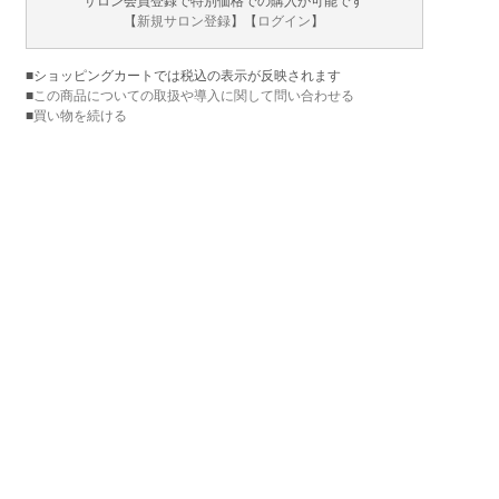
サロン会員登録で特別価格での購入が可能です
【
新規サロン登録
】【
ログイン
】
■ショッピングカートでは税込の表示が反映されます
■
この商品についての取扱や導入に関して問い合わせる
■
買い物を続ける