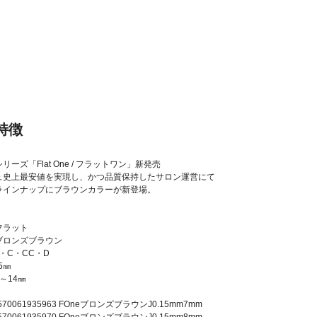
特徴
ーズ「Flat One / フラットワン」新発売
ュ史上最安値を実現し、かつ品質保持したサロン運営にて
ラインナップにブラウンカラーが新登場。
フラット
ブロンズブラウン
・C・CC・D
5㎜
～14㎜
 4570061935963 FOneブロンズブラウンJ0.15mm7mm
 4570061935970 FOneブロンズブラウンJ0.15mm8mm