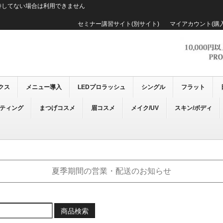
持してない場合は利用できません
セミナー講習サイト(別サイト)
マイアカウント(購
クス
メニュー導入
LEDプロラッシュ
シングル
フラット
ーティング
まつげコスメ
眉コスメ
メイク/UV
スキン/ボディ
夏季期間の営業・配送のお知らせ
商品検索