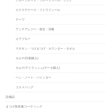
グループレート・プレートシール・リング
エクステケース・リトライシール
テープ
アンチアレジー・衛生・消毒
エアブロー
マネキン・つけまつげ・カウンター・タオル
カルテ(印刷購入)
カルテ/アイラッシュ(データ購入)
ペン・ノート・バインダー
コスメバッグ
設備品
まつげ美容液/コーティング