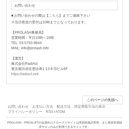
お問い合わせ
■ お問い合わせの際は【
こちら
】までご連絡下さい
※当日発送の受付は10時までとなっております。
【PROLASH事務局】
営業時間：平日10時～16時
TEL: 03-5793-9844
MAIL: info@prolash.info
【運営】
株式会社RadiAct
東京都渋谷区恵比寿1-13-6 ISビル6F
https://radiact.net/
このページの先頭へ
お問い合わせ
お支払い方法
配送方法
特定商取引法の表示
プライバシーポリシー
RSS
/
ATOM
PROLASH・PROSLIFTの会員向けクローズドサイトは美容師免許所持、また美容所登録
済サロンのみが利用できるサイトです。