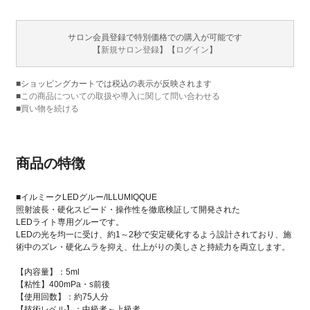
サロン会員登録で特別価格での購入が可能です
【
新規サロン登録
】【
ログイン
】
■ショッピングカートでは税込の表示が反映されます
■
この商品についての取扱や導入に関して問い合わせる
■
買い物を続ける
商品の特徴
■イルミークLEDグルー/ILLUMIQQUE
照射波長・硬化スピード・操作性を徹底検証して開発された
LEDライト専用グルーです。
LEDの光を均一に受け、約1～2秒で安定硬化するよう設計されており、施
術中のズレ・硬化ムラを抑え、仕上がりの美しさと持続力を両立します。
【内容量】：5ml
【粘性】400mPa・s前後
【使用回数】：約75人分
【技術レベル】：中級者～上級者