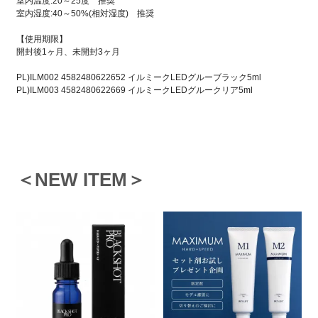
室内温度:20～25度 推奨
室内湿度:40～50%(相対湿度) 推奨
【使用期限】
開封後1ヶ月、未開封3ヶ月
PL)ILM002 4582480622652 イルミークLEDグルーブラック5ml
PL)ILM003 4582480622669 イルミークLEDグルークリア5ml
＜NEW ITEM＞