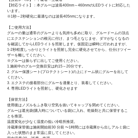
【対応ライト】：本グルーは波長400nm～460nmのLEDライトに対応した
います。
※1秒～2秒硬化に最適なのは波長405nmになります。
【ご使用方法】
グルーの量は通常のグルーよりも気持ち多めに取り、グルードームの頂点
にエクステンションの根元に付け、まつ毛となじませ、ダマがなくなるの
を確認してからLEDライトを照射します。仮固定は瞬時に行われますが、
1-2秒程度しっかりとライトを照射し完全に硬化させてから、仕分けツイー
ザーを離してください。
※グルーは振らずに出してご使用ください。
1.施術中のグルー交換目安は約15～20分です。
2. グルー保護シート(プロテクトシート)の上にドーム状にグルーを出して
ください。
3. エクステの接着部分にグルーを適量とり、装着してください。
4. 専用LEDライトを照射し、硬化させます
【保管方法】
使用後はノズルをふき取り空気を抜いてキャップを閉めてください。
グルーは遮光袋(購入時についている袋)に入れ、乾燥剤と共に保管するこ
とを推奨。
温度変化が少なく湿度の低い冷暗所推奨。
冷蔵庫保管後は施術開始前30 分前 〜1時間には冷蔵庫から出しアルミ袋に
入った状態のまま常温に戻してください。