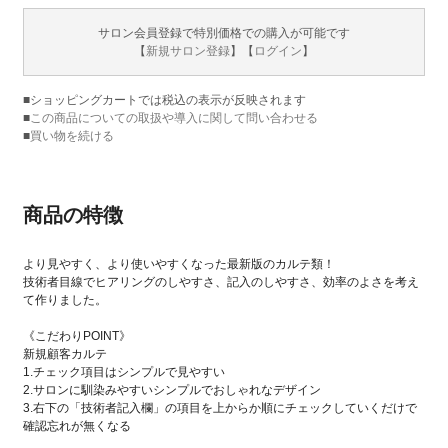
サロン会員登録で特別価格での購入が可能です
【
新規サロン登録
】【
ログイン
】
■ショッピングカートでは税込の表示が反映されます
■
この商品についての取扱や導入に関して問い合わせる
■
買い物を続ける
商品の特徴
より見やすく、より使いやすくなった最新版のカルテ類！
技術者目線でヒアリングのしやすさ、記入のしやすさ、効率のよさを考え
て作りました。
《こだわりPOINT》
新規顧客カルテ
1.チェック項目はシンプルで見やすい
2.サロンに馴染みやすいシンプルでおしゃれなデザイン
3.右下の「技術者記入欄」の項目を上からか順にチェックしていくだけで
確認忘れが無くなる