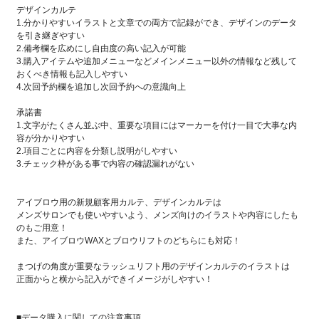
デザインカルテ
1.分かりやすいイラストと文章での両方で記録ができ、デザインのデータ
を引き継ぎやすい
2.備考欄を広めにし自由度の高い記入が可能
3.購入アイテムや追加メニューなどメインメニュー以外の情報など残して
おくべき情報も記入しやすい
4.次回予約欄を追加し次回予約への意識向上
承諾書
1.文字がたくさん並ぶ中、重要な項目にはマーカーを付け一目で大事な内
容が分かりやすい
2.項目ごとに内容を分類し説明がしやすい
3.チェック枠がある事で内容の確認漏れがない
アイブロウ用の新規顧客用カルテ、デザインカルテは
メンズサロンでも使いやすいよう、メンズ向けのイラストや内容にしたも
のもご用意！
また、アイブロウWAXとブロウリフトのどちらにも対応！
まつげの角度が重要なラッシュリフト用のデザインカルテのイラストは
正面からと横から記入ができイメージがしやすい！
■データ購入に関しての注意事項