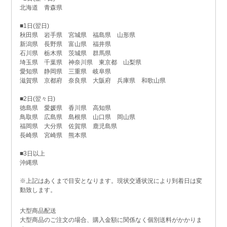
北海道 青森県
■1日(翌日)
秋田県 岩手県 宮城県 福島県 山形県
新潟県 長野県 富山県 福井県
石川県 栃木県 茨城県 群馬県
埼玉県 千葉県 神奈川県 東京都 山梨県
愛知県 静岡県 三重県 岐阜県
滋賀県 京都府 奈良県 大阪府 兵庫県 和歌山県
■2日(翌々日)
徳島県 愛媛県 香川県 高知県
鳥取県 広島県 島根県 山口県 岡山県
福岡県 大分県 佐賀県 鹿児島県
長崎県 宮崎県 熊本県
■3日以上
沖縄県
※上記はあくまで目安となります。現状交通状況により到着日は変
動致します。
大型商品配送
大型商品のご注文の場合、購入金額に関係なく個別送料がかかりま