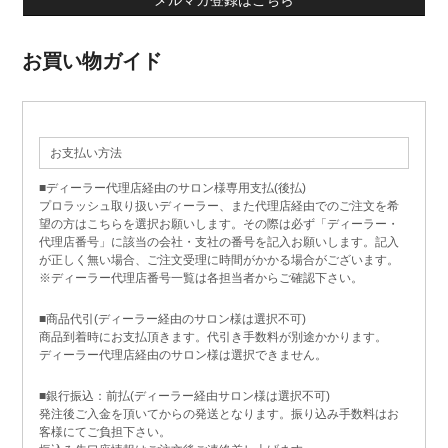
メルマガ登録はこちら
お買い物ガイド
お支払い方法
■ディーラー代理店経由のサロン様専用支払(後払)
プロラッシュ取り扱いディーラー、また代理店経由でのご注文を希
望の方はこちらを選択お願いします。その際は必ず「ディーラー・
代理店番号」に該当の会社・支社の番号を記入お願いします。記入
が正しく無い場合、ご注文受理に時間がかかる場合がございます。
※ディーラー代理店番号一覧は各担当者からご確認下さい。
■商品代引(ディーラー経由のサロン様は選択不可)
商品到着時にお支払頂きます。代引き手数料が別途かかります。
ディーラー代理店経由のサロン様は選択できません。
■銀行振込：前払(ディーラー経由サロン様は選択不可)
発注後ご入金を頂いてからの発送となります。振り込み手数料はお
客様にてご負担下さい。