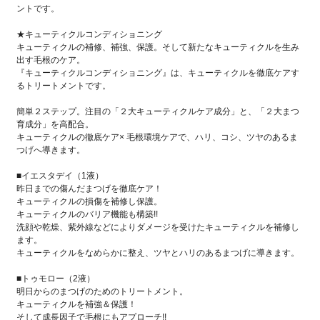
ントです。
★キューティクルコンディショニング
キューティクルの補修、補強、保護。そして新たなキューティクルを生み
出す毛根のケア。
『キューティクルコンディショニング』は、キューティクルを徹底ケアす
るトリートメントです。
簡単２ステップ。注目の「２大キューティクルケア成分」と、「２大まつ
育成分」を高配合。
キューティクルの徹底ケア× 毛根環境ケアで、ハリ、コシ、ツヤのあるま
つげへ導きます。
■イエスタデイ（1液）
昨日までの傷んだまつげを徹底ケア！
キューティクルの損傷を補修し保護。
キューティクルのバリア機能も構築!!
洗顔や乾燥、紫外線などによりダメージを受けたキューティクルを補修し
ます。
キューティクルをなめらかに整え、ツヤとハリのあるまつげに導きます。
■トゥモロー（2液）
明日からのまつげのためのトリートメント。
キューティクルを補強＆保護！
そして成長因子で毛根にもアプローチ!!