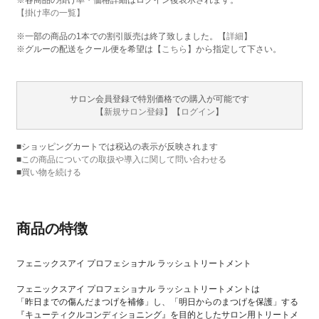
※各商品の掛け率・価格詳細はログイン後表示されます。
【掛け率の一覧】
※一部の商品の1本での割引販売は終了致しました。【
詳細
】
※グルーの配送をクール便を希望は【
こちら
】から指定して下さい。
サロン会員登録で特別価格での購入が可能です
【
新規サロン登録
】【
ログイン
】
■ショッピングカートでは税込の表示が反映されます
■
この商品についての取扱や導入に関して問い合わせる
■
買い物を続ける
商品の特徴
フェニックスアイ プロフェショナル ラッシュトリートメント
フェニックスアイ プロフェショナル ラッシュトリートメントは
「昨日までの傷んだまつげを補修」し、「明日からのまつげを保護」する
『キューティクルコンディショニング』を目的としたサロン用トリートメ