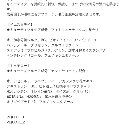
キューティクルを持続的に補強・保護し、まつげの栄養分の流出を防ぎま
す。
成長因子が毛根にもアプローチ。毛母細胞を活性化させます。
【イエスタデイ】
★キューティクルケア成分「フィトキューティクル」配合！
水、加水分解シルク、BG、ビオチノイルトリペプチド－１
パンテノール、グリセリン、グルコノラクトン
ステアラミドプロピルジメチルアミン、加水分解ダイズタンパク
ペンチレングリコール、フェノキシエタノール
【トゥモロー】
★キューティクルケア成分「カシミヤコート」配合！
水、アセチルテトラペプチド-3 、アカツメクサ花エキス
デキストラン、BG、ヒト遺伝子組換ポリペプチド－３
水添レシチン、オレイン酸Na、ダイズ油、グリセリン
EDTA-2Na、水酸化Na、加水分解ケラチン
オリゴペプチド-41、フェノキシエタノール
PL)ODT111
PL)ODT112