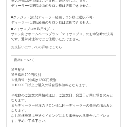
振込み先口座情報はご注文後ご連絡差し上げます。
ディーラー代理店経由のサロン様は選択できません。
■クレジット決済(ディーラー経由サロン様は選択不可)
ディーラー代理店経由のサロン様は選択できません。
■マイサロプロ申込用支払い
サロン向けホームページプラン「マイサロプロ」のお申込時の決済
です。通常発注等ではご使用いただけません。
お支払いについての詳細はこちら
配送について
通常配送
通常送料700円税別
※北海道・沖縄は1200円税別
※10000円以上ご購入の場合送料無料となります。
※複数のご注文の同梱発送は、ご注文日、発送日が同じ場合のみと
なります。
またディーラー発注のサロン様は同一ディーラーの発注の場合みと
なります。
なお同梱発送は発送タイミングにより出来かねる場合もございま
す。予めご了承下さい。