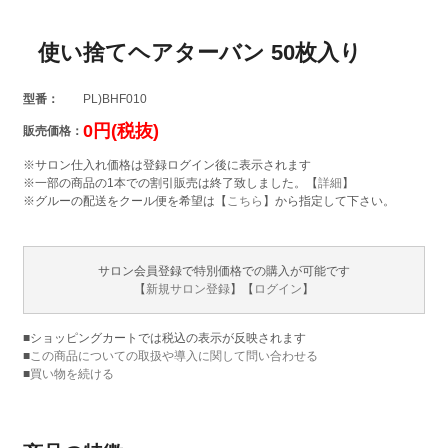
使い捨てヘアターバン 50枚入り
型番：
PL)BHF010
0円(税抜)
販売価格：
※サロン仕入れ価格は登録ログイン後に表示されます
※一部の商品の1本での割引販売は終了致しました。【
詳細
】
※グルーの配送をクール便を希望は【
こちら
】から指定して下さい。
サロン会員登録で特別価格での購入が可能です
【
新規サロン登録
】【
ログイン
】
■ショッピングカートでは税込の表示が反映されます
■
この商品についての取扱や導入に関して問い合わせる
■
買い物を続ける