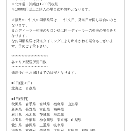
※北海道・沖縄は1200円税別
※10000円以上ご購入の場合送料無料となります。
※複数のご注文の同梱発送は、ご注文日、発送日が同じ場合のみと
なります。
またディーラー発注のサロン様は同一ディーラーの発注の場合みと
なります。
なお同梱発送は発送タイミングにより出来かねる場合もございま
す。予めご了承下さい。
*************************
各エリア配送所要日数
*************************
発送後からお届けまでの目安となります。
■2日(翌々日)
北海道 青森県
■1日(翌日)
秋田県 岩手県 宮城県 福島県 山形県
新潟県 長野県 富山県 福井県
石川県 栃木県 茨城県 群馬県
埼玉県 千葉県 神奈川県 東京都 山梨県
愛知県 静岡県 三重県 岐阜県
滋賀県 京都府 奈良県 大阪府 兵庫県 和歌山県