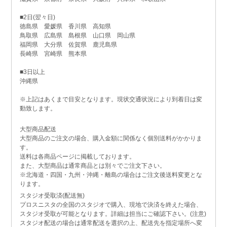
■2日(翌々日)
徳島県 愛媛県 香川県 高知県
鳥取県 広島県 島根県 山口県 岡山県
福岡県 大分県 佐賀県 鹿児島県
長崎県 宮崎県 熊本県
■3日以上
沖縄県
※上記はあくまで目安となります。現状交通状況により到着日は変
動致します。
大型商品配送
大型商品のご注文の場合、購入金額に関係なく個別送料がかかりま
す。
送料は各商品ページに掲載しております。
また、大型商品は通常商品とは別々でご注文下さい。
※北海道・四国・九州・沖縄・離島の場合はご注文後送料変更とな
ります。
スタジオ受取済(配送無)
プロスニスタの全国のスタジオで購入、現地で決済を終えた場合、
スタジオ受取が可能となります。詳細は担当にご確認下さい。(注意)
スタジオ配送の場合は通常配送を選択の上、配送先を指定場所へ変