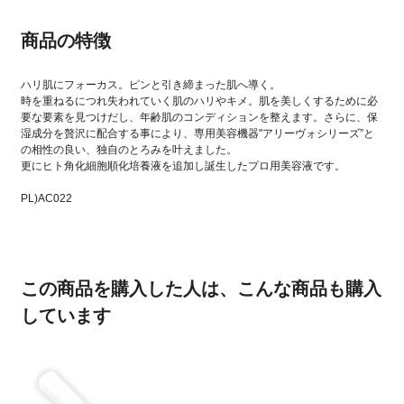
商品の特徴
ハリ肌にフォーカス。ピンと引き締まった肌へ導く。
時を重ねるにつれ失われていく肌のハリやキメ。肌を美しくするために必
要な要素を見つけだし、年齢肌のコンディションを整えます。さらに、保
湿成分を贅沢に配合する事により、専用美容機器"アリーヴォシリーズ”と
の相性の良い、独自のとろみを叶えました。
更にヒト⾓化細胞順化培養液を追加し誕⽣したプロ用美容液です。
PL)AC022
この商品を購入した人は、こんな商品も購入
しています