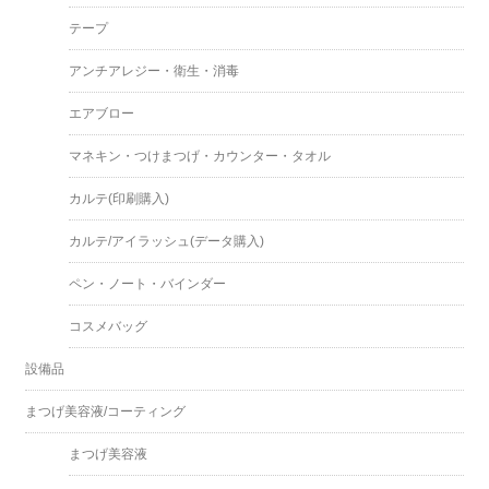
テープ
アンチアレジー・衛生・消毒
エアブロー
マネキン・つけまつげ・カウンター・タオル
カルテ(印刷購入)
カルテ/アイラッシュ(データ購入)
ペン・ノート・バインダー
コスメバッグ
設備品
まつげ美容液/コーティング
まつげ美容液