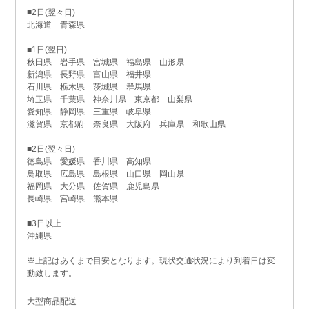
■2日(翌々日)
北海道 青森県
■1日(翌日)
秋田県 岩手県 宮城県 福島県 山形県
新潟県 長野県 富山県 福井県
石川県 栃木県 茨城県 群馬県
埼玉県 千葉県 神奈川県 東京都 山梨県
愛知県 静岡県 三重県 岐阜県
滋賀県 京都府 奈良県 大阪府 兵庫県 和歌山県
■2日(翌々日)
徳島県 愛媛県 香川県 高知県
鳥取県 広島県 島根県 山口県 岡山県
福岡県 大分県 佐賀県 鹿児島県
長崎県 宮崎県 熊本県
■3日以上
沖縄県
※上記はあくまで目安となります。現状交通状況により到着日は変
動致します。
大型商品配送