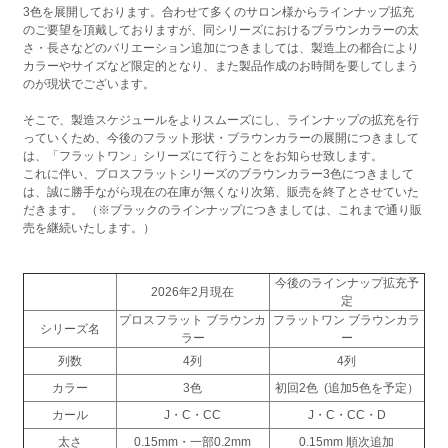
3色を展開しております。合わせて多くのサロン様からラインナップ拡充
のご要望を頂戴しておりますが、同シリーズにおけるブラウンカラーの太
さ・長さなどのバリエーション追加につきましては、製造上の都合により
カラーやサイズなど限定的となり、また製品作成のお時間を要してしまう
のが現状でございます。
そこで、製造スケジュールをよりスムーズにし、ラインナップの拡充を行
っていくため、今後のフラット形状・ブラウンカラーの展開につきまして
は、「フラットワン」シリーズにて行うことをお知らせ致します。
これに伴い、プロスフラットシリーズのブラウンカラー3色につきまして
は、誠に勝手ながら現在の在庫が無くなり次第、販売を終了とさせていた
だきます。 （※ブラックのラインナップにつきましては、これまで通り販
売を継続いたします。）
今後のラインナップ拡充予
2026年2月現在
定
プロスフラット ブラウンカ
フラットワン ブラウンカラ
シリーズ名
ラー
ー
列数
4列
4列
カラー
3色
初回2色 (追加5色を予定）
カール
J・C・CC
J・C・CC・D
太さ
0.15mm・一部0.2mm
0.15mm 順次追加