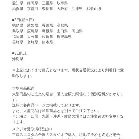
愛知県 静岡県 三重県 岐阜県
滋賀県 京都府 奈良県 大阪府 兵庫県 和歌山県
■2日(翌々日)
徳島県 愛媛県 香川県 高知県
鳥取県 広島県 島根県 山口県 岡山県
福岡県 大分県 佐賀県 鹿児島県
長崎県 宮崎県 熊本県
■3日以上
沖縄県
※上記はあくまで目安となります。現状交通状況により到着日は変
動致します。
大型商品配送
大型商品のご注文の場合、購入金額に関係なく個別送料がかかりま
す。
送料は各商品ページに掲載しております。
また、大型商品は通常商品とは別々でご注文下さい。
※北海道・四国・九州・沖縄・離島の場合はご注文後送料変更とな
ります。
スタジオ受取済(配送無)
プロスニスタの全国のスタジオで購入、現地で決済を終えた場合、