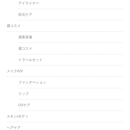
アイライナー
目元ケア
眉コスメ
眉美容液
眉コスメ
トラベルセット
メイク/UV
ファンデーション
リップ
UVケア
スキン/ボディ
ヘアケア